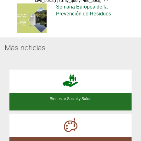
have_posts() ) { $my_query->the_post(); ?>
Semana Europea de la
Prevención de Residuos
Más noticias
Bienestar Social y Salud