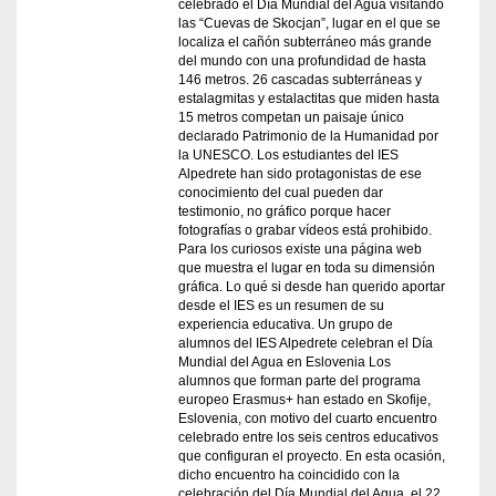
celebrado el Día Mundial del Agua visitando
las “Cuevas de Skocjan”, lugar en el que se
localiza el cañón subterráneo más grande
del mundo con una profundidad de hasta
146 metros. 26 cascadas subterráneas y
estalagmitas y estalactitas que miden hasta
15 metros competan un paisaje único
declarado Patrimonio de la Humanidad por
la UNESCO. Los estudiantes del IES
Alpedrete han sido protagonistas de ese
conocimiento del cual pueden dar
testimonio, no gráfico porque hacer
fotografías o grabar vídeos está prohibido.
Para los curiosos existe una página web
que muestra el lugar en toda su dimensión
gráfica. Lo qué si desde han querido aportar
desde el IES es un resumen de su
experiencia educativa. Un grupo de
alumnos del IES Alpedrete celebran el Día
Mundial del Agua en Eslovenia Los
alumnos que forman parte del programa
europeo Erasmus+ han estado en Skofije,
Eslovenia, con motivo del cuarto encuentro
celebrado entre los seis centros educativos
que configuran el proyecto. En esta ocasión,
dicho encuentro ha coincidido con la
celebración del Día Mundial del Agua, el 22