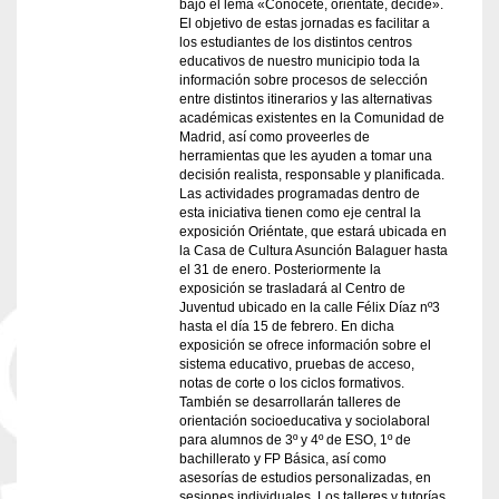
bajo el lema «Conócete, oriéntate, decide».
El objetivo de estas jornadas es facilitar a
los estudiantes de los distintos centros
educativos de nuestro municipio toda la
información sobre procesos de selección
entre distintos itinerarios y las alternativas
académicas existentes en la Comunidad de
Madrid, así como proveerles de
herramientas que les ayuden a tomar una
decisión realista, responsable y planificada.
Las actividades programadas dentro de
esta iniciativa tienen como eje central la
exposición Oriéntate, que estará ubicada en
la Casa de Cultura Asunción Balaguer hasta
el 31 de enero. Posteriormente la
exposición se trasladará al Centro de
Juventud ubicado en la calle Félix Díaz nº3
hasta el día 15 de febrero. En dicha
exposición se ofrece información sobre el
sistema educativo, pruebas de acceso,
notas de corte o los ciclos formativos.
También se desarrollarán talleres de
orientación socioeducativa y sociolaboral
para alumnos de 3º y 4º de ESO, 1º de
bachillerato y FP Básica, así como
asesorías de estudios personalizadas, en
sesiones individuales. Los talleres y tutorías