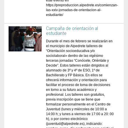
este evento en
https://preproduccion.alpedrete.es/comienzan-
las-xxiv-jornadas-de-orientacion-al-
estudiante/
Campaña de orientación al
estudiante
Durante el mes de febrero se realizarán en
el municipio de Alpedrete talleres de
“Orientación socioeducativa y/o
sociolaboral» dentro de las vigésimo
terceras jornadas “Conócete, Oriéntate y
Decide”. Estos talleres están dirigidos al
alumnado de 3º y 4º de ESO, 1º de
Bachillerato y FP Básica. En ellos se
ofrecerá información y orientación para
facilitar el proceso de toma de decisiones
en torno a su futuro académico y
profesional. Los talleres son gratuitos,
previa inscripción que se tiene que
formalizar personalmente en el Centro de
Juventud (lunes y miércoles de 10:00 a
14:00 h; y lunes a viernes de 17:00 a 20: 00
h), o por correo electrónico
(juventud@alpedrete.es), indicando: