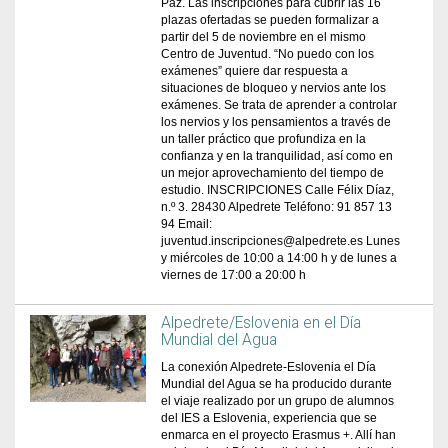
Paz. Las inscripciones para cubrir las 16
plazas ofertadas se pueden formalizar a
partir del 5 de noviembre en el mismo
Centro de Juventud. “No puedo con los
exámenes” quiere dar respuesta a
situaciones de bloqueo y nervios ante los
exámenes. Se trata de aprender a controlar
los nervios y los pensamientos a través de
un taller práctico que profundiza en la
confianza y en la tranquilidad, así como en
un mejor aprovechamiento del tiempo de
estudio. INSCRIPCIONES Calle Félix Díaz,
n.º 3. 28430 Alpedrete Teléfono: 91 857 13
94 Email:
juventud.inscripciones@alpedrete.es Lunes
y miércoles de 10:00 a 14:00 h y de lunes a
viernes de 17:00 a 20:00 h
Alpedrete/Eslovenia en el Día
Mundial del Agua
La conexión Alpedrete-Eslovenia el Día
Mundial del Agua se ha producido durante
el viaje realizado por un grupo de alumnos
del IES a Eslovenia, experiencia que se
enmarca en el proyecto Erasmus +. Allí han