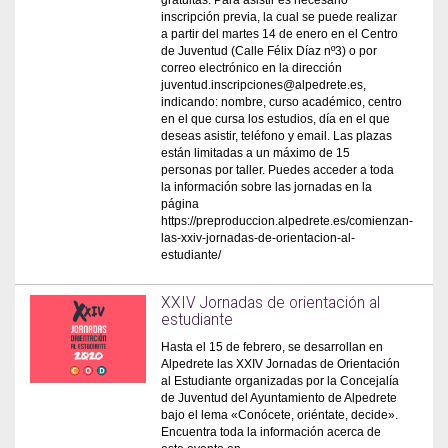
gratuitas. Para asistir es necesario
inscripción previa, la cual se puede realizar
a partir del martes 14 de enero en el Centro
de Juventud (Calle Félix Díaz nº3) o por
correo electrónico en la dirección
juventud.inscripciones@alpedrete.es,
indicando: nombre, curso académico, centro
en el que cursa los estudios, día en el que
deseas asistir, teléfono y email. Las plazas
están limitadas a un máximo de 15
personas por taller. Puedes acceder a toda
la información sobre las jornadas en la
página
https://preproduccion.alpedrete.es/comienzan-
las-xxiv-jornadas-de-orientacion-al-
estudiante/
XXIV Jornadas de orientación al
estudiante
Hasta el 15 de febrero, se desarrollan en
Alpedrete las XXIV Jornadas de Orientación
al Estudiante organizadas por la Concejalía
de Juventud del Ayuntamiento de Alpedrete
bajo el lema «Conócete, oriéntate, decide».
Encuentra toda la información acerca de