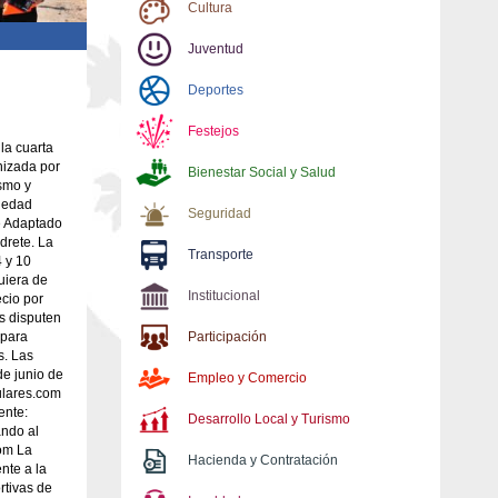
Cultura
Juventud
Deportes
Festejos
la cuarta
anizada por
Bienestar Social y Salud
smo y
iedad
Seguridad
e Adaptado
drete. La
Transporte
4 y 10
uiera de
Institucional
ecio por
s disputen
 para
Participación
s. Las
de junio de
Empleo y Comercio
ulares.com
ente:
Desarrollo Local y Turismo
ndo al
om La
Hacienda y Contratación
nte a la
rtivas de