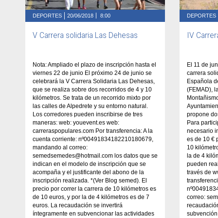
DEPORTES
20/06/2018
8:00
DEPORTES
V Carrera solidaria Las Dehesas
IV Carrer
Nota: Ampliado el plazo de inscripción hasta el
El 11 de jun
viernes 22 de junio El próximo 24 de junio se
carrera sol
celebrará la V Carrera Solidaria Las Dehesas,
Española d
que se realiza sobre dos recorridos de 4 y 10
(FEMAD), l
kilómetros. Se trata de un recorrido mixto por
Montañismo
las calles de Alpedrete y su entorno natural.
Ayuntamient
Los corredores pueden inscribirse de tres
propone dos
maneras: web: youevent.es web:
Para partic
carreraspopulares.com Por transferencia: A la
necesario in
cuenta corriente: nº00491834182210180679,
es de 10 € 
mandando al correo:
10 kilómetr
semedsemedes@hotmail.com los datos que se
la de 4 kil
indican en el modelo de inscripción que se
pueden real
acompaña y el justificante del abono de la
través de 
inscripción realizada. *(Ver Blog semed). El
transferenci
precio por correr la carrera de 10 kilómetros es
nº0049183
de 10 euros, y por la de 4 kilómetros es de 7
correo: s
euros. La recaudación se invertirá
recaudación
íntegramente en subvencionar las actividades
subvención 