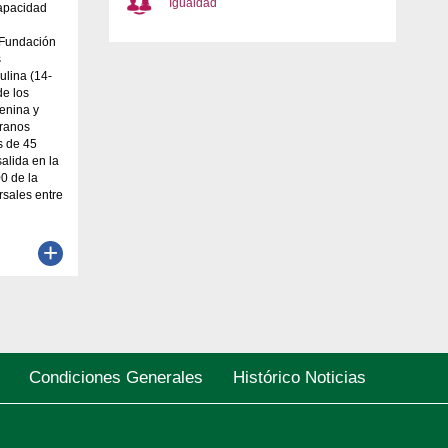
Igualdad
capacidad
 Fundación
s
ulina (14-
de los
menina y
eranos
s de 45
alida en la
0 de la
sales entre
+
Condiciones Generales
Histórico Noticias