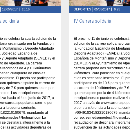
12/05/2017
13:16
DEPORTES
05/05/2017
9:25
a solidaria
IV Carrera solidaria
io se celebra la cuarta edición de la
El próximo 11 de junio se celebrará 
idaria organizada por la Fundación
edición de la carrera solidaria org
e Montañismo y Deporte Adaptado
la Fundación Española de Montañi
a Sociedad Española de
Deporte Adaptado (FEMAD), la Soc
 y Deporte Adaptado (SEMED) y el
Española de Montañismo y Deport
o de Alpedrete. La carrera
(SEMED) y el Ayuntamiento de Alpe
 recorridos de 4 y 10 kilómetros.
carrera propone dos recorridos de 
ipar en cualquiera de ellos es
kilómetros. Para participar en cualq
scribirse. El precio por participante
ellos es necesario inscribirse. El pr
para quienes disputen la carrera de
participante es de 10 € para quiene
os y de 7 € para quienes opten por
la carrera de 10 kilómetros y de 7 €
ómetros. Las inscripciones se
quienes opten por la de 4 kilómetro
izar hasta el 4 de junio de 2017, a
inscripciones se pueden realizar 4 
www.carreraspopulares.com o por
2017 a través de www.carreraspop
a a la cuenta corriente:
o por transferencia a la cuenta corri
4182210180679, mandando al
nº00491834182210180679, manda
emedsemedes@hotmail.com La
correo: semedsemedes@hotmail.c
 se destinará íntegramente a la
recaudación se destinará íntegrame
de las actividades deportivas de
subvención de las actividades depo