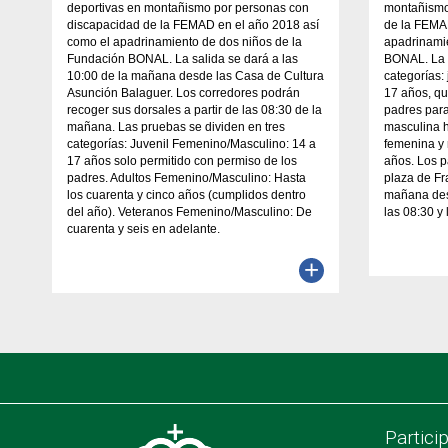
deportivas en montañismo por personas con
montañismo
discapacidad de la FEMAD en el año 2018 así
de la FEMA
como el apadrinamiento de dos niños de la
apadrinami
Fundación BONAL. La salida se dará a las
BONAL. La c
10:00 de la mañana desde las Casa de Cultura
categorías:
Asunción Balaguer. Los corredores podrán
17 años, qu
recoger sus dorsales a partir de las 08:30 de la
padres para
mañana. Las pruebas se dividen en tres
masculina h
categorías: Juvenil Femenino/Masculino: 14 a
femenina y
17 años solo permitido con permiso de los
años. Los p
padres. Adultos Femenino/Masculino: Hasta
plaza de Fr
los cuarenta y cinco años (cumplidos dentro
mañana des
del año). Veteranos Femenino/Masculino: De
las 08:30 y 
cuarenta y seis en adelante.
+
Partici