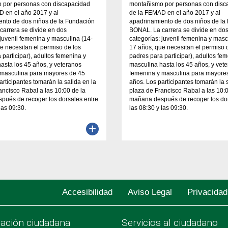
 por personas con discapacidad
montañismo por personas con dis
D en el año 2017 y al
de la FEMAD en el año 2017 y al
ento de dos niños de la Fundación
apadrinamiento de dos niños de la
arrera se divide en dos
BONAL. La carrera se divide en do
 juvenil femenina y masculina (14-
categorías: juvenil femenina y masc
e necesitan el permiso de los
17 años, que necesitan el permiso 
 participar), adultos femenina y
padres para participar), adultos fe
asta los 45 años, y veteranos
masculina hasta los 45 años, y vet
 masculina para mayores de 45
femenina y masculina para mayore
articipantes tomarán la salida en la
años. Los participantes tomarán la s
ancisco Rabal a las 10:00 de la
plaza de Francisco Rabal a las 10:0
pués de recoger los dorsales entre
mañana después de recoger los dor
las 09:30.
las 08:30 y las 09:30.
+
Accesibilidad
Aviso Legal
Privacidad
pación ciudadana
Servicios al ciudadano