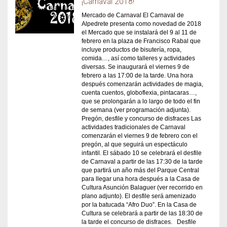
¡Carnaval 2018!
Mercado de Carnaval El Carnaval de
Alpedrete presenta como novedad de 2018
el Mercado que se instalará del 9 al 11 de
febrero en la plaza de Francisco Rabal que
incluye productos de bisutería, ropa,
comida…, así como talleres y actividades
diversas. Se inaugurará el viernes 9 de
febrero a las 17:00 de la tarde. Una hora
después comenzarán actividades de magia,
cuenta cuentos, globoflexia, pintacaras…,
que se prolongarán a lo largo de todo el fin
de semana (ver programación adjunta).
Pregón, desfile y concurso de disfraces Las
actividades tradicionales de Carnaval
comenzarán el viernes 9 de febrero con el
pregón, al que seguirá un espectáculo
infantil. El sábado 10 se celebrará el desfile
de Carnaval a partir de las 17:30 de la tarde
que partirá un año más del Parque Central
para llegar una hora después a la Casa de
Cultura Asunción Balaguer (ver recorrido en
plano adjunto). El desfile será amenizado
por la batucada “Afro Duo”. En la Casa de
Cultura se celebrará a partir de las 18:30 de
la tarde el concurso de disfraces. Desfile