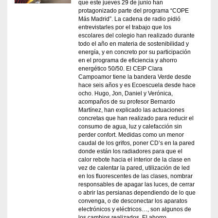
que este jueves 29 de junio han
protagonizado parte del programa “COPE
Más Madrid”. La cadena de radio pidió
entrevistarles por el trabajo que los
escolares del colegio han realizado durante
todo el año en materia de sostenibilidad y
energía, y en concreto por su participación
en el programa de eficiencia y ahorro
energético 50/50. El CEIP Clara
Campoamor tiene la bandera Verde desde
hace seis años y es Ecoescuela desde hace
ocho. Hugo, Jon, Daniel y Verónica,
acompaños de su profesor Bernardo
Martínez, han explicado las actuaciones
concretas que han realizado para reducir el
consumo de agua, luz y calefacción sin
perder confort. Medidas como un menor
caudal de los grifos, poner CD’s en la pared
donde están los radiadores para que el
calor rebote hacia el interior de la clase en
vez de calentar la pared, utilización de led
en los fluorescentes de las clases, nombrar
responsables de apagar las luces, de cerrar
o abrir las persianas dependiendo de lo que
convenga, o de desconectar los aparatos
electrónicos y eléctricos…, son algunos de
los cambios realizados. El ahorro