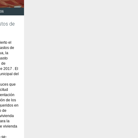
:06
stos de
erto el
gastos de
ua, la
gasto
n de
de 2017 . El
unicipal del
auces que
citud
entación
ión de los
queridos en
o de
 vivienda
ara la
e vivienda
a-se-