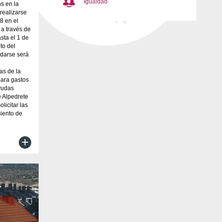
Igualdad
s en la
 realizarse
8 en el
 a través de
sta el 1 de
to del
 darse será
as de la
para gastos
yudas
e Alpedrete
licitar las
iento de
+