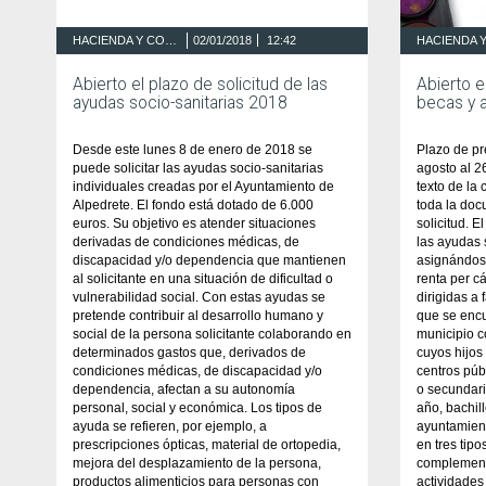
HACIENDA Y CONTRATACIÓN
02/01/2018
12:42
Abierto el plazo de solicitud de las
Abierto e
ayudas socio-sanitarias 2018
becas y 
Desde este lunes 8 de enero de 2018 se
Plazo de pr
puede solicitar las ayudas socio-sanitarias
agosto al 2
individuales creadas por el Ayuntamiento de
texto de la
Alpedrete. El fondo está dotado de 6.000
toda la doc
euros. Su objetivo es atender situaciones
solicitud. 
derivadas de condiciones médicas, de
las ayudas 
discapacidad y/o dependencia que mantienen
asignándose
al solicitante en una situación de dificultad o
renta per c
vulnerabilidad social. Con estas ayudas se
dirigidas a
pretende contribuir al desarrollo humano y
que se enc
social de la persona solicitante colaborando en
municipio 
determinados gastos que, derivados de
cuyos hijos
condiciones médicas, de discapacidad y/o
centros púb
dependencia, afectan a su autonomía
o secundari
personal, social y económica. Los tipos de
año, bachil
ayuda se refieren, por ejemplo, a
ayuntamient
prescripciones ópticas, material de ortopedia,
en tres tipo
mejora del desplazamiento de la persona,
complementa
productos alimenticios para personas con
actividades