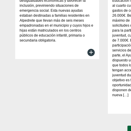
desigualdades económicas y favorecer la
Educación s
inclusión, previniendo situaciones de
al cuarto c
emergencia social. Esta nuevas ayudas
gastos de c
estaban destinadas a familias residentes en
26.000€. Be
Alpedrete que llevan más de seis meses
máximo de 
empadronadas en el municipio y cuyos hijos e
solicitudes
hijas están matriculados en los centros
para la par
públicos de educación infantil, primaria o
juventud, cu
secundaria obligatoria.
de 7.000€. 
participació
+
servicios de
parte, el A
dispuesto un
que todos l
tengan acce
juventud du
objetivo es
oportunidad
disponen d
nueva […]