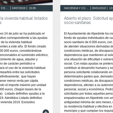
HACIENDA Y CONTRATACIÓN
24/07/2019
15:05
HACIENDA Y CONTRATACIÓN
05/01/2018
13
la vivienda habitual: listados
Abierto el plazo. Solicitud a
os
socio-sanitarias
es 24 de julio se ha publicado el
El Ayuntamiento de Alpedrete ha c
initivo correspondiente a las ayudas
fondo de ayudas individuales de ca
s de la vivienda habitual
socio-sanitario de 6.000 euros, con 
entes a este año. El fondo creado
de atender situaciones derivadas d
 30.000 euros, considerándose
condiciones médicas, de discapaci
encionables el suministro eléctrico,
dependencia que mantienen al solic
cimiento de agua, alquiler y
una situación de dificultad o vulner
tro de carácter periódico e
social. Con estas ayudas se preten
ara el uso de la vivienda habitual.
contribuir al desarrollo humano y so
repartirá entre las solicitudes
persona solicitante colaborando en
efinitivamente, que hayan
determinados gastos que, derivado
tener menor renta per cápita
condiciones médicas, de discapaci
iendo el importe máximo por unidad
dependencia, afectan a su autonom
 300 euros. (Según bases de la
personal, social y económica. Podr
a) Listado definitivo ayudas a la
solicitadas por todas aquellas pers
19. Admitidos Listado definitivo
empadronadas en Alpedrete con u
 vivienda 2019. Excluidos
antigüedad mínima de seis meses,
su residencia habitual y efectiva en 
+
municipio y que cumplan los requis