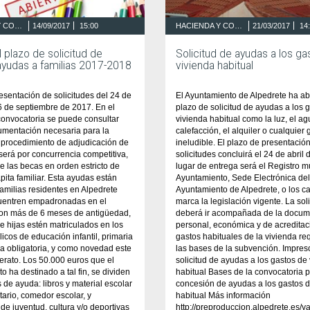
HACIENDA Y CONTRATACIÓN
14/09/2017
15:00
HACIENDA Y CONTRATACIÓN
21/03/2017
14
l plazo de solicitud de
Solicitud de ayudas a los ga
ayudas a familias 2017-2018
vivienda habitual
esentación de solicitudes del 24 de
El Ayuntamiento de Alpedrete ha abi
6 de septiembre de 2017. En el
plazo de solicitud de ayudas a los 
 convocatoria se puede consultar
vivienda habitual como la luz, el ag
umentación necesaria para la
calefacción, el alquiler o cualquier 
El procedimiento de adjudicación de
ineludible. El plazo de presentació
será por concurrencia competitiva,
solicitudes concluirá el 24 de abril 
 las becas en orden estricto de
lugar de entrega será el Registro m
ápita familiar. Esta ayudas están
Ayuntamiento, Sede Electrónica del
 familias residentes en Alpedrete
Ayuntamiento de Alpedrete, o los c
uentren empadronadas en el
marca la legislación vigente. La soli
con más de 6 meses de antigüedad,
deberá ir acompañada de la docum
 e hijas estén matriculados en los
personal, económica y de acreditac
licos de educación infantil, primaria
gastos habituales de la vivienda re
a obligatoria, y como novedad este
las bases de la subvención. Impres
lerato. Los 50.000 euros que el
solicitud de ayudas a los gastos de
o ha destinado a tal fin, se dividen
habitual Bases de la convocatoria p
s de ayuda: libros y material escolar
concesión de ayudas a los gastos d
rio, comedor escolar, y
habitual Más información
 de juventud, cultura y/o deportivas
http://preproduccion.alpedrete.es/y