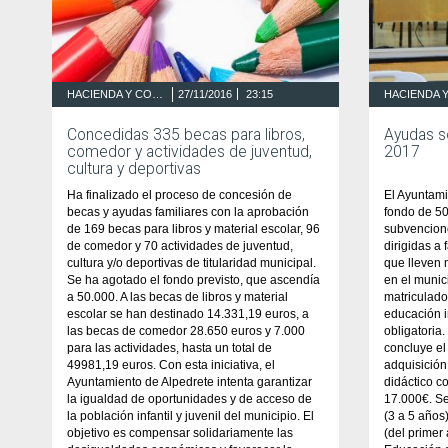
HACIENDA Y CONTRATACIÓN
27/11/2016
23:15
Concedidas 335 becas para libros,
Ayudas s
comedor y actividades de juventud,
2017
cultura y deportivas
Ha finalizado el proceso de concesión de
El Ayuntami
becas y ayudas familiares con la aprobación
fondo de 50
de 169 becas para libros y material escolar, 96
subvencion
de comedor y 70 actividades de juventud,
dirigidas a
cultura y/o deportivas de titularidad municipal.
que lleven
Se ha agotado el fondo previsto, que ascendía
en el munic
a 50.000. A las becas de libros y material
matriculado
escolar se han destinado 14.331,19 euros, a
educación i
las becas de comedor 28.650 euros y 7.000
obligatoria.
para las actividades, hasta un total de
concluye el
49981,19 euros. Con esta iniciativa, el
adquisición 
Ayuntamiento de Alpedrete intenta garantizar
didáctico c
la igualdad de oportunidades y de acceso de
17.000€. Se
la población infantil y juvenil del municipio. El
(3 a 5 años
objetivo es compensar solidariamente las
(del primer 