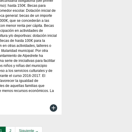
ecundaria obligatoria (del primer
urso): hasta 150€. Becas para
omedor escolar. Dotación inicial de
ca general: becas de un importe
300€, que se concederán a las
 con menor renta per cápita. Becas
ticipación en actividades de
ltura y/o deportivas: dotación inicial
Becas de hasta 100€ para la
n en otras actividades, talleres o
 titularidad municipal. Por otra
yuntamiento de Alpedrete ha
a serie de iniciativas para facilitar
os niños y niñas del municipio
so a los servicios culturales y de
rante el curso 2016-2017. El
 favorecer la igualdad de
es de aquellas familias que
e menos recursos económicos. La
+
1
2
Siguiente →