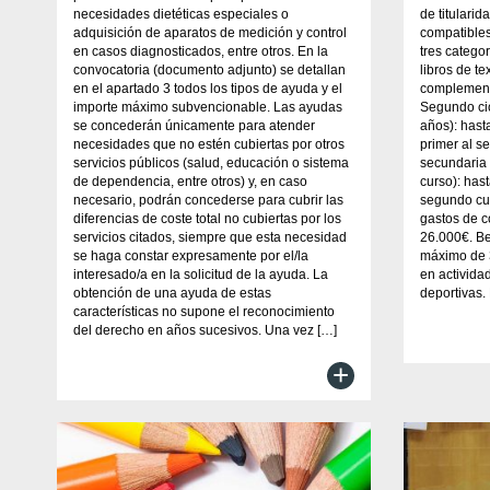
necesidades dietéticas especiales o
de titulari
adquisición de aparatos de medición y control
compatibles
en casos diagnosticados, entre otros. En la
tres catego
convocatoria (documento adjunto) se detallan
libros de te
en el apartado 3 todos los tipos de ayuda y el
complementa
importe máximo subvencionable. Las ayudas
Segundo cic
se concederán únicamente para atender
años): hast
necesidades que no estén cubiertas por otros
primer al s
servicios públicos (salud, educación o sistema
secundaria 
de dependencia, entre otros) y, en caso
curso): hast
necesario, podrán concederse para cubrir las
segundo cu
diferencias de coste total no cubiertas por los
gastos de c
servicios citados, siempre que esta necesidad
26.000€. Be
se haga constar expresamente por el/la
máximo de 3
interesado/a en la solicitud de la ayuda. La
en activida
obtención de una ayuda de estas
deportivas.
características no supone el reconocimiento
del derecho en años sucesivos. Una vez […]
+