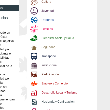
Cultura
:00
Juventud
yudas
Deportes
Festejos
reado un
rácter
Bienestar Social y Salud
el objetivo
e
Seguridad
dad y/o
itante en
Transporte
abilidad
de
Institucional
cial de la
s de
Participación
dad y/o
ía
Empleo y Comercio
án ser
onas
Desarrollo Local y Turismo
na
 que tengan
Hacienda y Contratación
el
itos