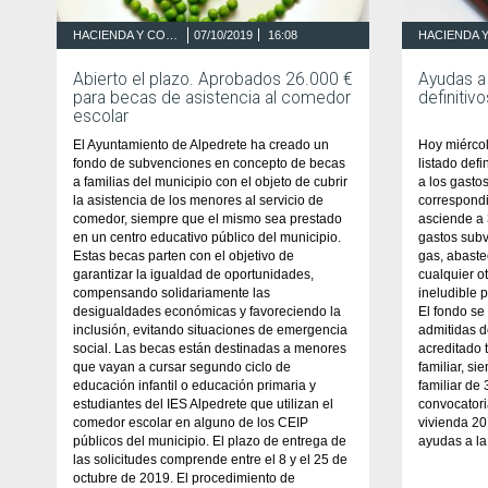
HACIENDA Y CONTRATACIÓN
07/10/2019
16:08
Abierto el plazo. Aprobados 26.000 €
Ayudas a 
para becas de asistencia al comedor
definitiv
escolar
El Ayuntamiento de Alpedrete ha creado un
Hoy miércol
fondo de subvenciones en concepto de becas
listado def
a familias del municipio con el objeto de cubrir
a los gasto
la asistencia de los menores al servicio de
correspondi
comedor, siempre que el mismo sea prestado
asciende a
en un centro educativo público del municipio.
gastos subv
Estas becas parten con el objetivo de
gas, abaste
garantizar la igualdad de oportunidades,
cualquier o
compensando solidariamente las
ineludible p
desigualdades económicas y favoreciendo la
El fondo se 
inclusión, evitando situaciones de emergencia
admitidas d
social. Las becas están destinadas a menores
acreditado 
que vayan a cursar segundo ciclo de
familiar, s
educación infantil o educación primaria y
familiar de
estudiantes del IES Alpedrete que utilizan el
convocatori
comedor escolar en alguno de los CEIP
vivienda 20
públicos del municipio. El plazo de entrega de
ayudas a la
las solicitudes comprende entre el 8 y el 25 de
octubre de 2019. El procedimiento de