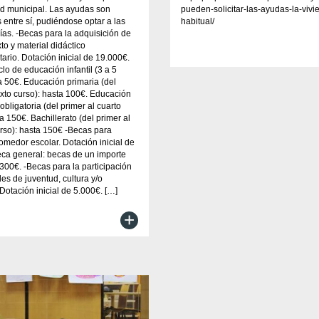
dad municipal. Las ayudas son
pueden-solicitar-las-ayudas-la-vivi
 entre sí, pudiéndose optar a las
habitual/
rías. -Becas para la adquisición de
xto y material didáctico
rio. Dotación inicial de 19.000€.
lo de educación infantil (3 a 5
a 50€. Educación primaria (del
exto curso): hasta 100€. Educación
obligatoria (del primer al cuarto
a 150€. Bachillerato (del primer al
rso): hasta 150€ -Becas para
omedor escolar. Dotación inicial de
ca general: becas de un importe
00€. -Becas para la participación
des de juventud, cultura y/o
 Dotación inicial de 5.000€. […]
+