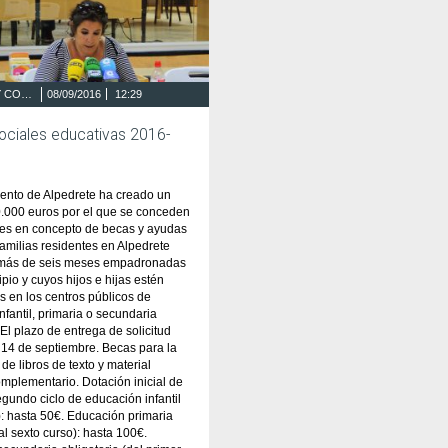
HACIENDA Y CONTRATACIÓN
08/09/2016
12:29
ociales educativas 2016-
ento de Alpedrete ha creado un
.000 euros por el que se conceden
es en concepto de becas y ayudas
 familias residentes en Alpedrete
 más de seis meses empadronadas
ipio y cuyos hijos e hijas estén
s en los centros públicos de
nfantil, primaria o secundaria
 El plazo de entrega de solicitud
 14 de septiembre. Becas para la
de libros de texto y material
omplementario. Dotación inicial de
gundo ciclo de educación infantil
): hasta 50€. Educación primaria
al sexto curso): hasta 100€.