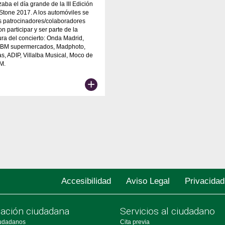
ba el día grande de la III Edición
 Stone 2017. A los automóviles se
s patrocinadores/colaboradores
n participar y ser parte de la
tura del concierto: Onda Madrid,
, BM supermercados, Madphoto,
as, ADIP, Villalba Musical, Moco de
M.
+
Accesibilidad
Aviso Legal
Privacidad
pación ciudadana
Servicios al ciudadano
udadanos
Cita previa