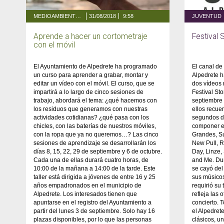
MEDIOAMBIENTE Y ENERGÍA
31/08/2018
9:58
JUVENTUD
Aprende a hacer un cortometraje
Festival 
con el móvil
El Ayuntamiento de Alpedrete ha programado
El canal de
un curso para aprender a grabar, montar y
Alpedrete h
editar un vídeo con el móvil. El curso, que se
dos vídeos r
impartirá a lo largo de cinco sesiones de
Festival St
trabajo, abordará el tema: ¿qué hacemos con
septiembre
los residuos que generamos con nuestras
ellos recue
actividades cotidianas? ¿qué pasa con los
segundos de
chicles, con las baterías de nuestros móviles,
componer el
con la ropa que ya no queremos…? Las cinco
Grandes, S
sesiones de aprendizaje se desarrollarán los
New Pull, 
días 8, 15, 22, 29 de septiembre y 6 de octubre.
Day, Linze,
Cada una de ellas durará cuatro horas, de
and Me. Dur
10:00 de la mañana a 14:00 de la tarde. Este
se cayó del
taller está dirigida a jóvenes de entre 16 y 25
sus músicos
años empadronados en el municipio de
requirió su 
Alpedrete. Los interesados tienen que
refleja las 
apuntarse en el registro del Ayuntamiento a
concierto.
partir del lunes 3 de septiembre. Solo hay 16
el Alpedret
plazas disponibles, por lo que las personas
clásicos, u