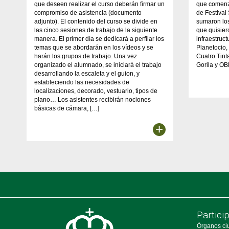
que deseen realizar el curso deberán firmar un
que comenza
compromiso de asistencia (documento
de Festival
adjunto). El contenido del curso se divide en
sumaron lo
las cinco sesiones de trabajo de la siguiente
que quisiero
manera. El primer día se dedicará a perfilar los
infraestruc
temas que se abordarán en los vídeos y se
Planetocio
harán los grupos de trabajo. Una vez
Cuatro Tint
organizado el alumnado, se iniciará el trabajo
Gorila y OB
desarrollando la escaleta y el guion, y
estableciendo las necesidades de
localizaciones, decorado, vestuario, tipos de
plano… Los asistentes recibirán nociones
básicas de cámara, […]
+
Partici
Órganos ci