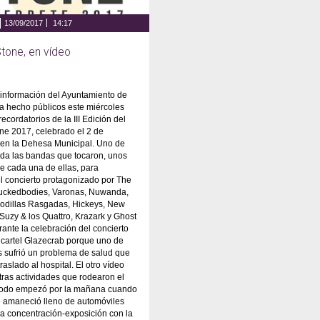
13/09/2017
14:17
Stone, en vídeo
 información del Ayuntamiento de
a hecho públicos este miércoles
ecordatorios de la III Edición del
one 2017, celebrado el 2 de
 en la Dehesa Municipal. Uno de
rda las bandas que tocaron, unos
 cada una de ellas, para
 concierto protagonizado por The
uckedbodies, Varonas, Nuwanda,
Rodillas Rasgadas, Hickeys, New
 Suzy & los Quattro, Krazark y Ghost
ante la celebración del concierto
 cartel Glazecrab porque uno de
 sufrió un problema de salud que
traslado al hospital. El otro vídeo
otras actividades que rodearon el
 Todo empezó por la mañana cuando
e amaneció lleno de automóviles
na concentración-exposición con la