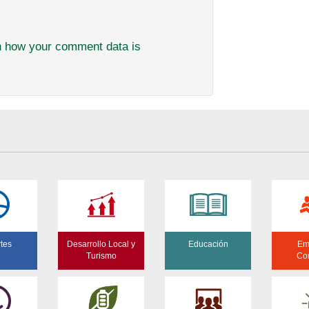
n how your comment data is
tes
Desarrollo Local y
Educación
Em
Turismo
Co