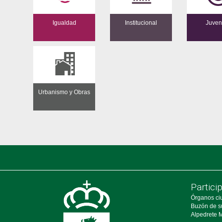
Igualdad
Institucional
Juven
Urbanismo y Obras
Partici
Órganos ci
Buzón de s
Alpedrete M