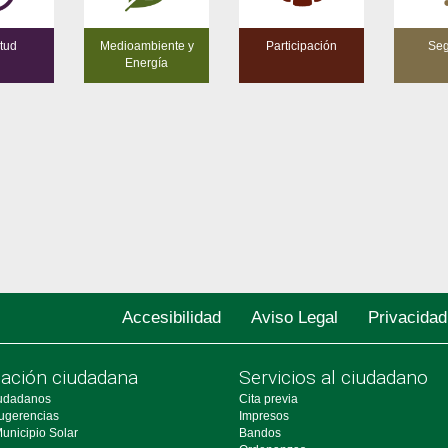
tud
Medioambiente y
Participación
Seg
Energía
Accesibilidad
Aviso Legal
Privacidad
pación ciudadana
Servicios al ciudadano
udadanos
Cita previa
ugerencias
Impresos
unicipio Solar
Bandos