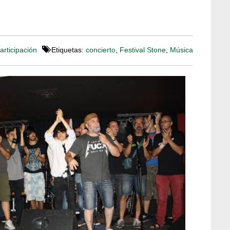
articipación
Etiquetas:
concierto
,
Festival Stone
,
Música