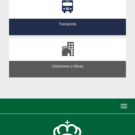
Transporte
Urbanismo y Obras
Conm
de
nave