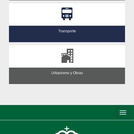
Transporte
Urbanismo y Obras
Conm
de
nave