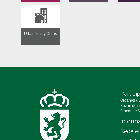
Urbanismo y Obras
Partici
Órganos ci
Buzón de s
Alpedrete M
Informa
Sede el