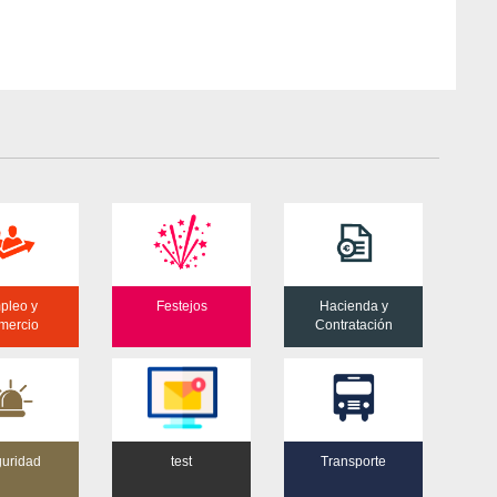
pleo y
Festejos
Hacienda y
mercio
Contratación
uridad
test
Transporte