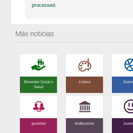
processed
.
Más noticias
Bienestar Social y
Cultura
Depor
Salud
Igualdad
Institucional
Juven