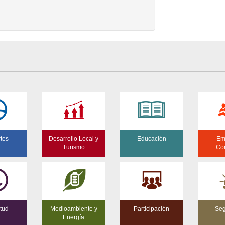
tes
Desarrollo Local y
Educación
Em
Turismo
Co
tud
Medioambiente y
Participación
Seg
Energía