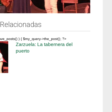
 Relacionadas
ave_posts() ) { $my_query->the_post(); ?>
Zarzuela: La tabernera del
puerto