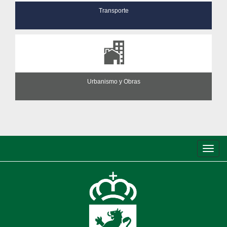
Transporte
Urbanismo y Obras
Conm
de
nave