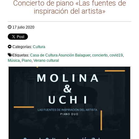
Concierto de piano «Las fuentes de
inspiración del artista»
17 julio 2020
Categorías:
Cultura
Etiquetas:
Casa de Cultura Asunción Balaguer
,
concierto
,
covid19
,
Música
,
Piano
,
Verano cultural