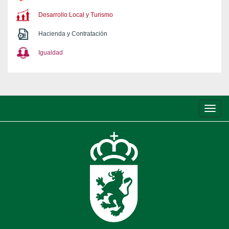
Desarrollo Local y Turismo
Hacienda y Contratación
Igualdad
Conm
de
nave