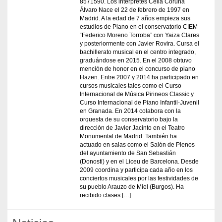
8571590. Los intérpretes Celia Coruña
Álvaro Nace el 22 de febrero de 1997 en
Madrid. A la edad de 7 años empieza sus
estudios de Piano en el conservatorio CIEM
“Federico Moreno Torroba” con Yaiza Clares
y posteriormente con Javier Rovira. Cursa el
bachillerato musical en el centro integrado,
graduándose en 2015. En el 2008 obtuvo
mención de honor en el concurso de piano
Hazen. Entre 2007 y 2014 ha participado en
cursos musicales tales como el Curso
Internacional de Música Pirineos Classic y
Curso Internacional de Piano Infantil-Juvenil
en Granada. En 2014 colabora con la
orquesta de su conservatorio bajo la
dirección de Javier Jacinto en el Teatro
Monumental de Madrid. También ha
actuado en salas como el Salón de Plenos
del ayuntamiento de San Sebastián
(Donosti) y en el Liceu de Barcelona. Desde
2009 coordina y participa cada año en los
conciertos musicales por las festividades de
su pueblo Arauzo de Miel (Burgos). Ha
recibido clases […]