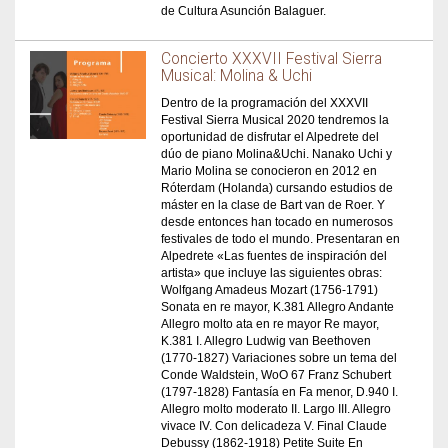
de Cultura Asunción Balaguer.
Concierto XXXVII Festival Sierra
Musical: Molina & Uchi
Dentro de la programación del XXXVII
Festival Sierra Musical 2020 tendremos la
oportunidad de disfrutar el Alpedrete del
dúo de piano Molina&Uchi. Nanako Uchi y
Mario Molina se conocieron en 2012 en
Róterdam (Holanda) cursando estudios de
máster en la clase de Bart van de Roer. Y
desde entonces han tocado en numerosos
festivales de todo el mundo. Presentaran en
Alpedrete «Las fuentes de inspiración del
artista» que incluye las siguientes obras:
Wolfgang Amadeus Mozart (1756-1791)
Sonata en re mayor, K.381 Allegro Andante
Allegro molto ata en re mayor Re mayor,
K.381 I. Allegro Ludwig van Beethoven
(1770-1827) Variaciones sobre un tema del
Conde Waldstein, WoO 67 Franz Schubert
(1797-1828) Fantasía en Fa menor, D.940 I.
Allegro molto moderato II. Largo III. Allegro
vivace IV. Con delicadeza V. Final Claude
Debussy (1862-1918) Petite Suite En