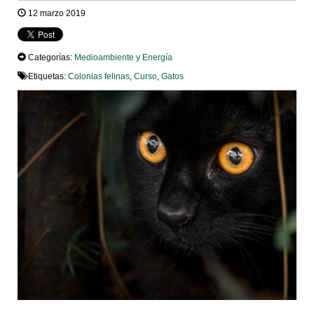
12 marzo 2019
Categorías:
Medioambiente y Energía
Etiquetas:
Colonias felinas
,
Curso
,
Gatos