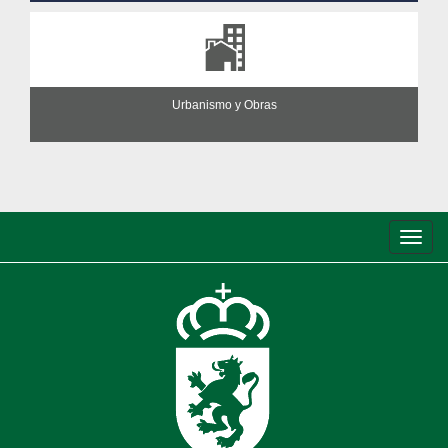
Urbanismo y Obras
Conm
de
nave