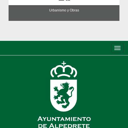
Urbanismo y Obras
Conm
de
nave